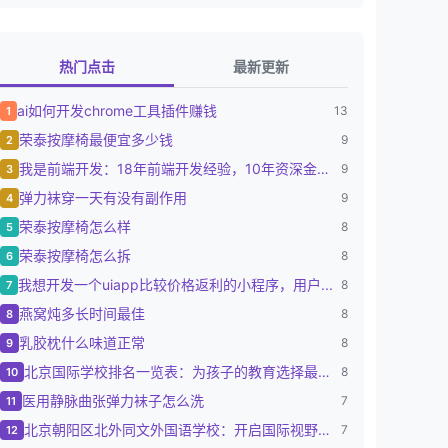
热门点击
最新更新
ai如何开发chrome工具插件赚钱
13
1
荣泰按摩椅最便宜多少钱
9
2
我是前端开发：18年前端开发经验，10年资深金融...
9
3
弹力袜穿一天有没有副作用
9
4
荣泰按摩椅怎么样
8
5
荣泰按摩椅怎么拆
8
6
我想开发一个uiapp比较价格返利的小程序，用户...
8
7
燕窝炖多长时间最佳
8
8
乳胶枕什么味道正常
8
9
北京国际学校排名一览表：为孩子的教育选择最佳路径
8
10
医用静脉曲张弹力袜子怎么洗
7
11
北京朝阳区北外同文外国语学校：开启国际视野的摇篮
7
12