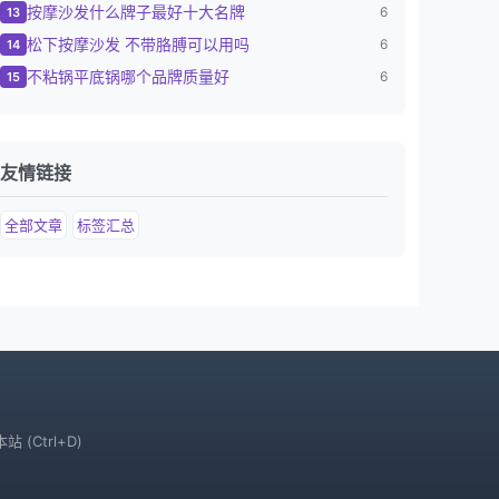
按摩沙发什么牌子最好十大名牌
6
13
松下按摩沙发 不带胳膊可以用吗
6
14
不粘锅平底锅哪个品牌质量好
6
15
友情链接
全部文章
标签汇总
站 (Ctrl+D)