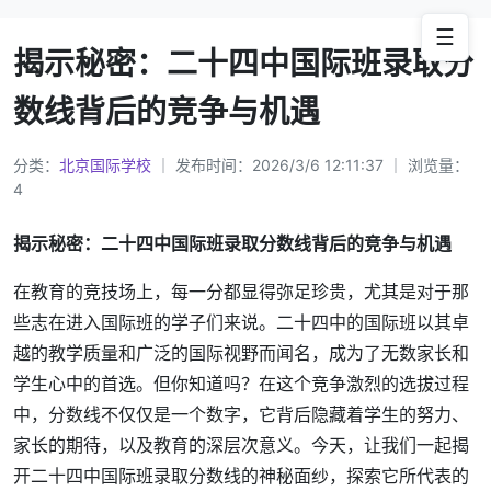
☰
揭示秘密：二十四中国际班录取分
数线背后的竞争与机遇
分类：
北京国际学校
｜ 发布时间：2026/3/6 12:11:37 ｜ 浏览量：
4
揭示秘密：二十四中国际班录取分数线背后的竞争与机遇
在教育的竞技场上，每一分都显得弥足珍贵，尤其是对于那
些志在进入国际班的学子们来说。二十四中的国际班以其卓
越的教学质量和广泛的国际视野而闻名，成为了无数家长和
学生心中的首选。但你知道吗？在这个竞争激烈的选拔过程
中，分数线不仅仅是一个数字，它背后隐藏着学生的努力、
家长的期待，以及教育的深层次意义。今天，让我们一起揭
开二十四中国际班录取分数线的神秘面纱，探索它所代表的