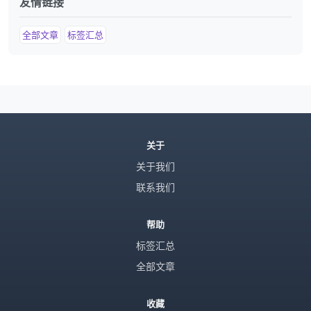
友情链接
全部文章
标签汇总
关于
关于我们
联系我们
帮助
标签汇总
全部文章
收藏