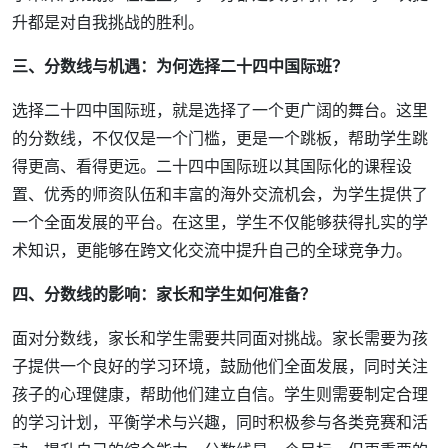
升都是对自我挑战的胜利。
三、分数线与机遇：为何选择二十四中国际班？
选择二十四中国际班，就是选择了一个更广阔的舞台。这里
的分数线，不仅仅是一个门槛，更是一个跳板，帮助学生跳
得更高、看得更远。二十四中国际班以其国际化的课程设
置、优秀的师资队伍和丰富的海外交流机会，为学生提供了
一个全面发展的平台。在这里，学生不仅能够获得扎实的学
术知识，更能够在跨文化交流中提升自己的全球竞争力。
四、分数线的影响：家长和学生如何准备？
面对分数线，家长和学生需要共同面对挑战。家长需要为孩
子提供一个良好的学习环境，鼓励他们全面发展，同时关注
孩子的心理健康，帮助他们建立自信。学生则需要制定合理
的学习计划，平衡学术与兴趣，同时积极参与各类竞赛和活