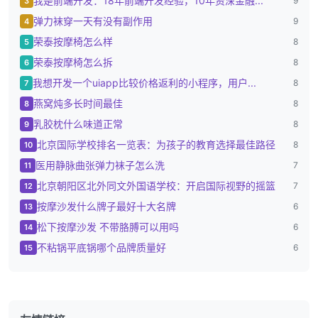
我是前端开发：18年前端开发经验，10年资深金融...
9
3
弹力袜穿一天有没有副作用
9
4
荣泰按摩椅怎么样
8
5
荣泰按摩椅怎么拆
8
6
我想开发一个uiapp比较价格返利的小程序，用户...
8
7
燕窝炖多长时间最佳
8
8
乳胶枕什么味道正常
8
9
北京国际学校排名一览表：为孩子的教育选择最佳路径
8
10
医用静脉曲张弹力袜子怎么洗
7
11
北京朝阳区北外同文外国语学校：开启国际视野的摇篮
7
12
按摩沙发什么牌子最好十大名牌
6
13
松下按摩沙发 不带胳膊可以用吗
6
14
不粘锅平底锅哪个品牌质量好
6
15