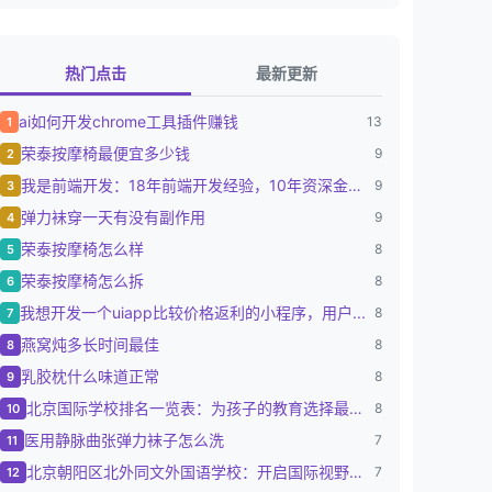
热门点击
最新更新
ai如何开发chrome工具插件赚钱
13
1
荣泰按摩椅最便宜多少钱
9
2
我是前端开发：18年前端开发经验，10年资深金融...
9
3
弹力袜穿一天有没有副作用
9
4
荣泰按摩椅怎么样
8
5
荣泰按摩椅怎么拆
8
6
我想开发一个uiapp比较价格返利的小程序，用户...
8
7
燕窝炖多长时间最佳
8
8
乳胶枕什么味道正常
8
9
北京国际学校排名一览表：为孩子的教育选择最佳路径
8
10
医用静脉曲张弹力袜子怎么洗
7
11
北京朝阳区北外同文外国语学校：开启国际视野的摇篮
7
12