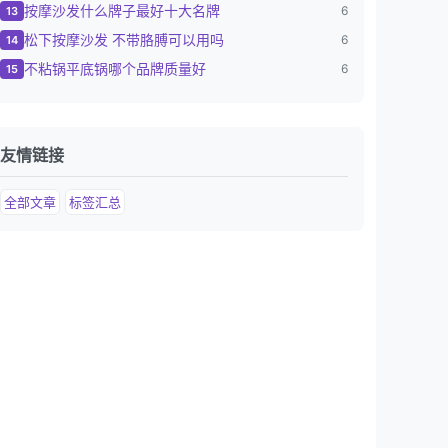
按摩沙发什么牌子最好十大名牌
6
13
松下按摩沙发 不带胳膊可以用吗
6
14
不粘锅平底锅哪个品牌质量好
6
15
友情链接
全部文章
标签汇总