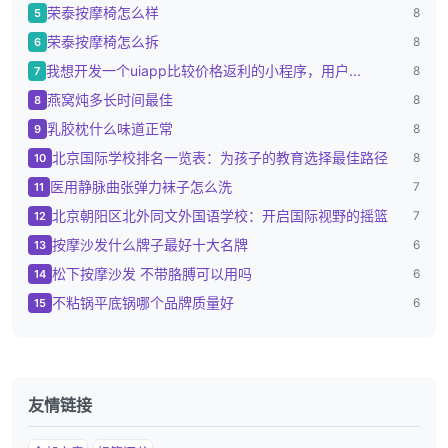
荣泰按摩椅怎么样
8
5
荣泰按摩椅怎么拆
8
6
我想开发一个uiapp比较价格返利的小程序，用户...
8
7
燕窝炖多长时间最佳
8
8
乳胶枕什么味道正常
8
9
北京国际学校排名一览表：为孩子的教育选择最佳路径
8
10
医用静脉曲张弹力袜子怎么洗
7
11
北京朝阳区北外同文外国语学校：开启国际视野的摇篮
7
12
按摩沙发什么牌子最好十大名牌
6
13
松下按摩沙发 不带胳膊可以用吗
6
14
不粘锅平底锅哪个品牌质量好
6
15
友情链接