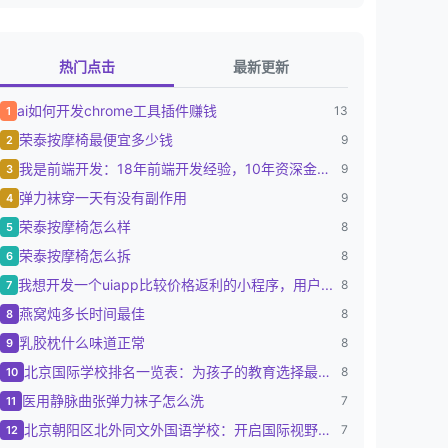
热门点击
最新更新
ai如何开发chrome工具插件赚钱
13
1
荣泰按摩椅最便宜多少钱
9
2
我是前端开发：18年前端开发经验，10年资深金融...
9
3
弹力袜穿一天有没有副作用
9
4
荣泰按摩椅怎么样
8
5
荣泰按摩椅怎么拆
8
6
我想开发一个uiapp比较价格返利的小程序，用户...
8
7
燕窝炖多长时间最佳
8
8
乳胶枕什么味道正常
8
9
北京国际学校排名一览表：为孩子的教育选择最佳路径
8
10
医用静脉曲张弹力袜子怎么洗
7
11
北京朝阳区北外同文外国语学校：开启国际视野的摇篮
7
12