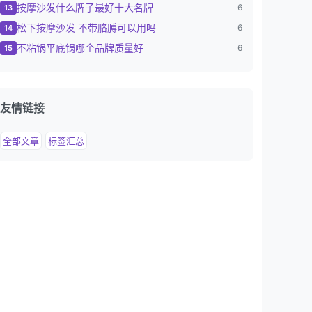
按摩沙发什么牌子最好十大名牌
6
13
松下按摩沙发 不带胳膊可以用吗
6
14
不粘锅平底锅哪个品牌质量好
6
15
友情链接
全部文章
标签汇总