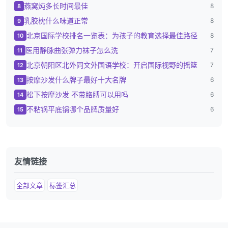
燕窝炖多长时间最佳
8
8
乳胶枕什么味道正常
8
9
北京国际学校排名一览表：为孩子的教育选择最佳路径
8
10
医用静脉曲张弹力袜子怎么洗
7
11
北京朝阳区北外同文外国语学校：开启国际视野的摇篮
7
12
按摩沙发什么牌子最好十大名牌
6
13
松下按摩沙发 不带胳膊可以用吗
6
14
不粘锅平底锅哪个品牌质量好
6
15
友情链接
全部文章
标签汇总