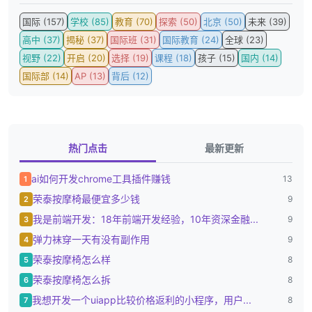
国际 (157)
学校 (85)
教育 (70)
探索 (50)
北京 (50)
未来 (39)
高中 (37)
揭秘 (37)
国际班 (31)
国际教育 (24)
全球 (23)
视野 (22)
开启 (20)
选择 (19)
课程 (18)
孩子 (15)
国内 (14)
国际部 (14)
AP (13)
背后 (12)
热门点击
最新更新
ai如何开发chrome工具插件赚钱
13
1
荣泰按摩椅最便宜多少钱
9
2
我是前端开发：18年前端开发经验，10年资深金融...
9
3
弹力袜穿一天有没有副作用
9
4
荣泰按摩椅怎么样
8
5
荣泰按摩椅怎么拆
8
6
我想开发一个uiapp比较价格返利的小程序，用户...
8
7