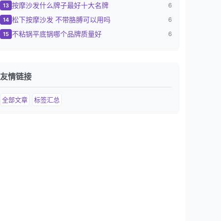
按摩沙发什么牌子最好十大名牌
6
13
松下按摩沙发 不带胳膊可以用吗
6
14
不粘锅平底锅哪个品牌质量好
6
15
友情链接
全部文章
标签汇总