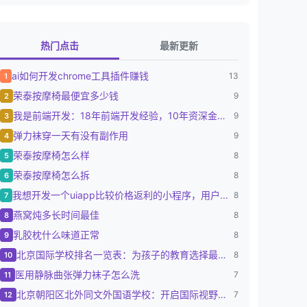
热门点击
最新更新
ai如何开发chrome工具插件赚钱
13
1
荣泰按摩椅最便宜多少钱
9
2
我是前端开发：18年前端开发经验，10年资深金融...
9
3
弹力袜穿一天有没有副作用
9
4
荣泰按摩椅怎么样
8
5
荣泰按摩椅怎么拆
8
6
我想开发一个uiapp比较价格返利的小程序，用户...
8
7
燕窝炖多长时间最佳
8
8
乳胶枕什么味道正常
8
9
北京国际学校排名一览表：为孩子的教育选择最佳路径
8
10
医用静脉曲张弹力袜子怎么洗
7
11
北京朝阳区北外同文外国语学校：开启国际视野的摇篮
7
12