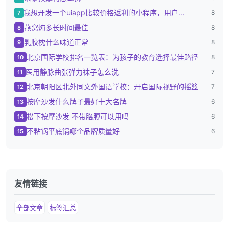
我想开发一个uiapp比较价格返利的小程序，用户...
8
7
燕窝炖多长时间最佳
8
8
乳胶枕什么味道正常
8
9
北京国际学校排名一览表：为孩子的教育选择最佳路径
8
10
医用静脉曲张弹力袜子怎么洗
7
11
北京朝阳区北外同文外国语学校：开启国际视野的摇篮
7
12
按摩沙发什么牌子最好十大名牌
6
13
松下按摩沙发 不带胳膊可以用吗
6
14
不粘锅平底锅哪个品牌质量好
6
15
友情链接
全部文章
标签汇总