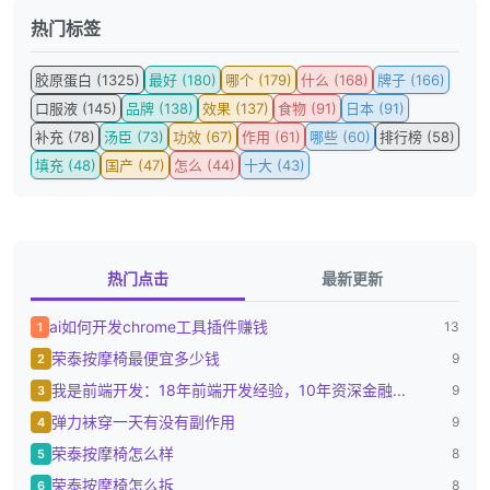
热门标签
胶原蛋白 (1325)
最好 (180)
哪个 (179)
什么 (168)
牌子 (166)
口服液 (145)
品牌 (138)
效果 (137)
食物 (91)
日本 (91)
补充 (78)
汤臣 (73)
功效 (67)
作用 (61)
哪些 (60)
排行榜 (58)
填充 (48)
国产 (47)
怎么 (44)
十大 (43)
热门点击
最新更新
ai如何开发chrome工具插件赚钱
13
1
荣泰按摩椅最便宜多少钱
9
2
我是前端开发：18年前端开发经验，10年资深金融...
9
3
弹力袜穿一天有没有副作用
9
4
荣泰按摩椅怎么样
8
5
荣泰按摩椅怎么拆
8
6