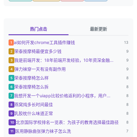
热门点击
最新更新
ai如何开发chrome工具插件赚钱
13
1
荣泰按摩椅最便宜多少钱
9
2
我是前端开发：18年前端开发经验，10年资深金融...
9
3
弹力袜穿一天有没有副作用
9
4
荣泰按摩椅怎么样
8
5
荣泰按摩椅怎么拆
8
6
我想开发一个uiapp比较价格返利的小程序，用户...
8
7
燕窝炖多长时间最佳
8
8
乳胶枕什么味道正常
8
9
北京国际学校排名一览表：为孩子的教育选择最佳路径
8
10
医用静脉曲张弹力袜子怎么洗
7
11