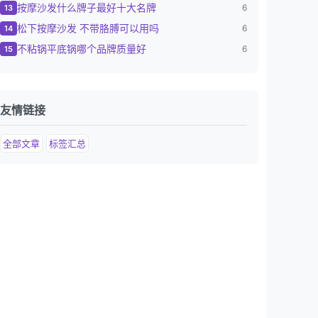
按摩沙发什么牌子最好十大名牌
6
13
松下按摩沙发 不带胳膊可以用吗
6
14
不粘锅平底锅哪个品牌质量好
6
15
友情链接
全部文章
标签汇总