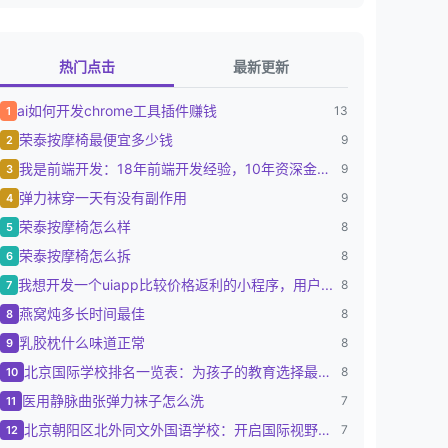
热门点击
最新更新
ai如何开发chrome工具插件赚钱
13
1
荣泰按摩椅最便宜多少钱
9
2
我是前端开发：18年前端开发经验，10年资深金融...
9
3
弹力袜穿一天有没有副作用
9
4
荣泰按摩椅怎么样
8
5
荣泰按摩椅怎么拆
8
6
我想开发一个uiapp比较价格返利的小程序，用户...
8
7
燕窝炖多长时间最佳
8
8
乳胶枕什么味道正常
8
9
北京国际学校排名一览表：为孩子的教育选择最佳路径
8
10
医用静脉曲张弹力袜子怎么洗
7
11
北京朝阳区北外同文外国语学校：开启国际视野的摇篮
7
12