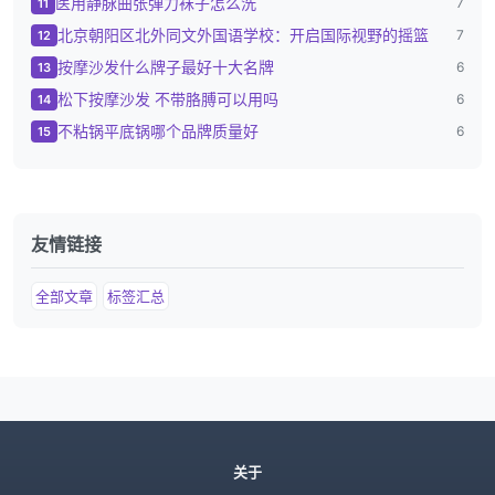
医用静脉曲张弹力袜子怎么洗
7
11
北京朝阳区北外同文外国语学校：开启国际视野的摇篮
7
12
按摩沙发什么牌子最好十大名牌
6
13
松下按摩沙发 不带胳膊可以用吗
6
14
不粘锅平底锅哪个品牌质量好
6
15
友情链接
全部文章
标签汇总
关于