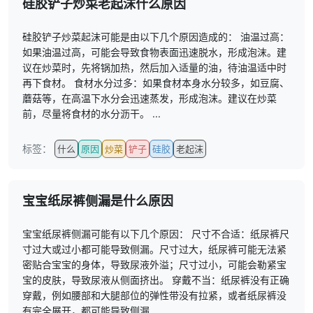
硅胶铲子炒菜老起沫什么原因
硅胶铲子炒菜起沫可能是由以下几个原因造成的： 油温过高：
如果油温过高，可能会导致食物表面迅速脱水，形成泡沫。建
议在炒菜时，先将锅加热，然后加入适量的油，待油温适中时
再下食材。 食材水分过多：如果食材本身水分较多，如豆腐、
蘑菇等，在高温下水分会迅速蒸发，形成泡沫。建议在炒菜
前，尽量将食材的水分沥干。 ...
标签：
什么
原因
炒菜
铲子
硅胶
老起沫
宝宝纸尿裤侧漏是什么原因
宝宝纸尿裤侧漏可能有以下几个原因： 尺寸不合适：纸尿裤尺
寸过大或过小都可能导致侧漏。尺寸过大，纸尿裤可能无法紧
密贴合宝宝的身体，导致尿液外溢；尺寸过小，可能会勒紧宝
宝的皮肤，导致尿液从侧面挤出。 穿戴不当：纸尿裤没有正确
穿戴，例如腰部和大腿部位的弹性带没有拉紧，或者纸尿裤没
有完全展开，都可能导致侧漏...