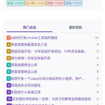
染发 (1334)
压力锅 (1332)
按摩 (1240)
铁锅 (1237)
热门点击
最新更新
ai如何开发chrome工具插件赚钱
13
1
荣泰按摩椅最便宜多少钱
9
2
我是前端开发：18年前端开发经验，10年资深金融...
9
3
弹力袜穿一天有没有副作用
9
4
荣泰按摩椅怎么样
8
5
荣泰按摩椅怎么拆
8
6
我想开发一个uiapp比较价格返利的小程序，用户...
8
7
燕窝炖多长时间最佳
8
8
乳胶枕什么味道正常
8
9
北京国际学校排名一览表：为孩子的教育选择最佳路径
8
10